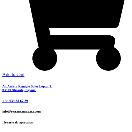
Add to Cart
Av. Artista Remigio Soler López, 9,
03540 Alicante, España
+ 34 634 88 67 29
info@restaurantexata.com
Horario de apertura: