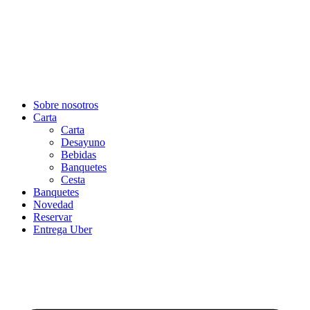
Sobre nosotros
Carta
Carta
Desayuno
Bebidas
Banquetes
Cesta
Banquetes
Novedad
Reservar
Entrega Uber