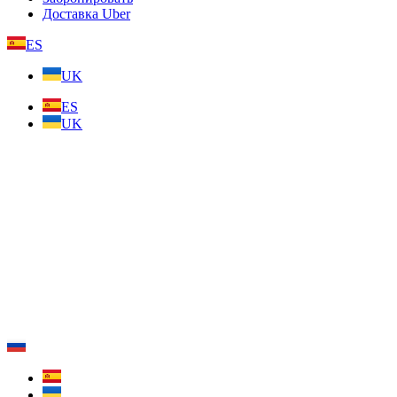
Доставка Uber
ES
UK
ES
UK