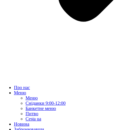
Про нас
Меню
Меню
Сніданки 9:00-12:00
Банкетне меню
Питво
Cesta ua
Новина
Забронювавши