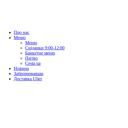
Про нас
Меню
Меню
Сніданки 9:00-12:00
Банкетне меню
Питво
Cesta ua
Новина
Забронювавши
Доставка Uber