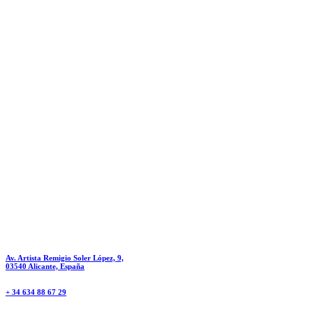
Av. Artista Remigio Soler López, 9,
03540 Alicante, España
+ 34 634 88 67 29