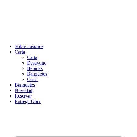
Sobre nosotros
Carta
Carta
Desayuno
Bebidas
Banquetes
Cesta
Banquetes
Novedad
Reservar
Entrega Uber