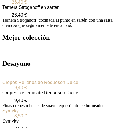
26,40
€
Ternera Stroganoff en sartén
26,40
€
Ternera Stroganoff, cocinada al punto en sartén con una salsa
cremosa que seguramente te encantará.
Mejor colección
Desayuno
Crepes Rellenos de Requeson Dulce
9,40
€
Crepes Rellenos de Requeson Dulce
9,40
€
Finas crepes rellenas de suave requesón dulce horneado
Syrnyky
8,50
€
Syrnyky